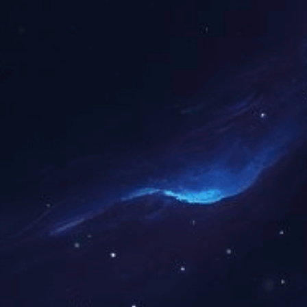
防疫报警
华体会官方端网站登录入口-
华体会（中国）
华体会官方端网站登录入口-华体会
（中国）
全国免费服务热线：400-6288-007
公司电话：0755-2788 9940
企业邮箱：info@yl007.com
公司地址：深圳市宝安区石岩街道建
兴路海谷科技大厦T4栋7楼
编程键盘 用
手机 ：186 8875 7638 熊总监