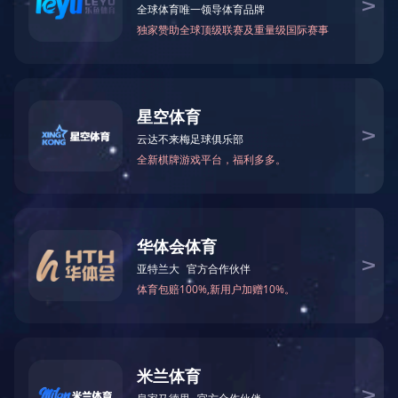
LORA远距离无线门磁门窗防盗报警探测器
Lora红外报警器 远距离无线红外人体入侵感应探测器
LORA烟雾报警器超远距离传输防火灾CCCF消防认证烟雾探测器
LORA老人小孩一键紧急呼叫报警器按钮
联系电话：400-6288-007
销售热线：186 8875 7638 熊总监
公司邮箱：info@yl007.com
公司地址：深圳市宝安区石岩街道建兴路海谷科技大厦T4栋7楼
Copyright© 1998-2025 华体会官方端网站登录入口-华体会（中国）
备案号：